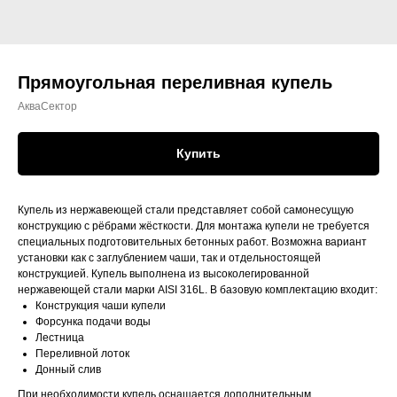
Прямоугольная переливная купель
АкваСектор
Купить
Купель из нержавеющей стали представляет собой самонесущую
конструкцию с рёбрами жёсткости. Для монтажа купели не требуется
специальных подготовительных бетонных работ. Возможна вариант
установки как с заглублением чаши, так и отдельностоящей
конструкцией. Купель выполнена из высоколегированной
нержавеющей стали марки AISI 316L. В базовую комплектацию входит:
Конструкция чаши купели
Форсунка подачи воды
Лестница
Переливной лоток
Донный слив
При необходимости купель оснащается дополнительным