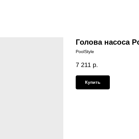
Голова насоса Po
PoolStyle
7 211
р.
Купить