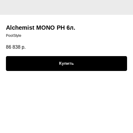
Alchemist MONO PH 6л.
PoolStyle
86 838
р.
Купить