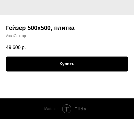
Гейзер 500х500, плитка
АкваСектор
49 600
р.
Купить
Tilda
Made on