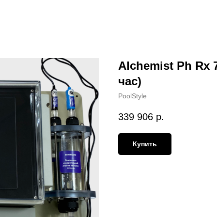
Alchemist Ph Rx
час)
PoolStyle
339 906
р.
Купить